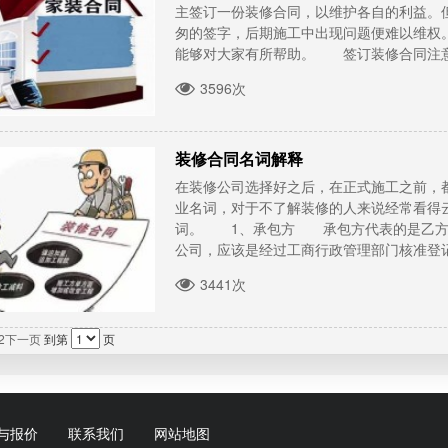
主签订一份装修合同，以维护各自的利益。
匆的签字，后期施工中出现问题便难以维权
能够对大家有所帮助。 签订装修合同注意事
3596次
装修合同名词解释
在装修公司选择好之后，在正式施工之前，
业名词，对于不了解装修的人来说经常看得
词。 1、承包方 承包方代表的是乙方
公司，应该是经过工商行政管理部门核准登记
3441次
2
下一页
到第
页
与报价
联系我们
网站地图